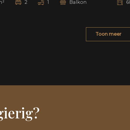
m²
2
1
Balkon
6
Toon meer
gierig?