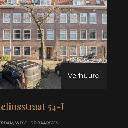
Verhuurd
eliusstraat 54-I
ERDAM
, WEST- DE BAARSJES