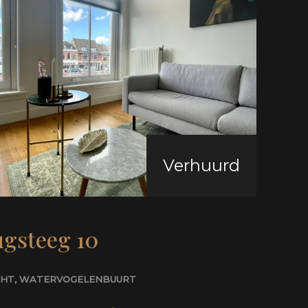
Verhuurd
ugsteeg 10
CHT
, WATERVOGELENBUURT