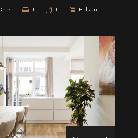
0
m²
1
1
Balkon