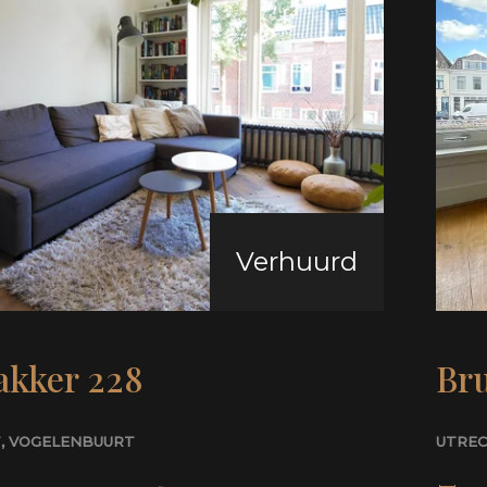
Verhuurd
kker 228
Br
T
, VOGELENBUURT
UTRE