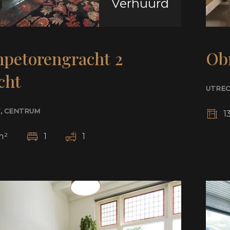
Verhuurd
petorengracht 2
Obr
cht
UTRE
T
, CENTRUM
1
m²
1
1