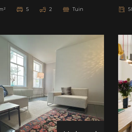
m²
5
2
Tuin
5