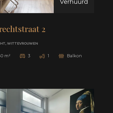
Verhuurd
echtstraat 2
CHT
, WITTEVROUWEN
30
m²
3
1
Balkon