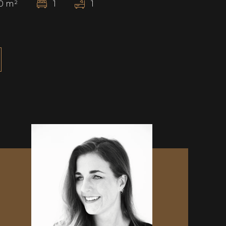
0
m²
1
1