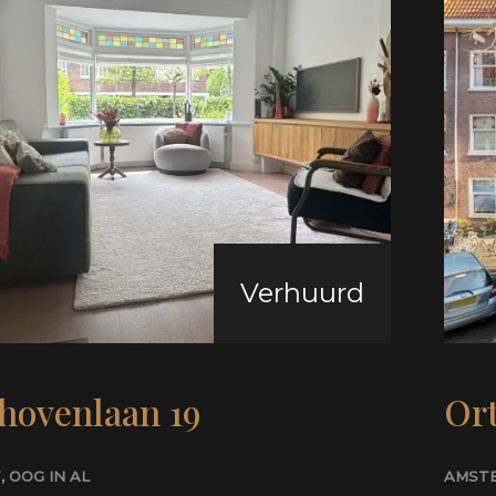
Verhuurd
hovenlaan 19
Ort
T
, OOG IN AL
AMST